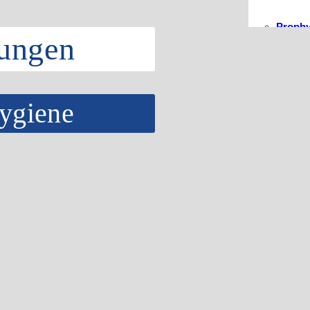
Prophy
sungen
ygiene
UPT vo
Tagess
Risiko