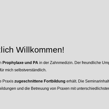
Laser
zlich Willkommen!
MIH S
ch
Prophylaxe und PA
in der Zahnmedizin. Der freundliche U
ür mich selbstverständlich.
ie Praxis
zugeschnittene Fortbildung
erhält. Die Seminarinhal
Lifest
tbildungen und die Betreuung von Praxen mit unterschiedlichst