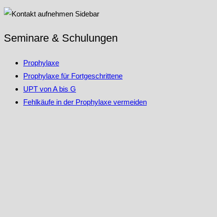
Seminare & Schulungen
Prophylaxe
Prophylaxe für Fortgeschrittene
UPT von A bis G
Fehlkäufe in der Prophylaxe vermeiden
Risikopatienten in der Prophylaxe
Laserworkshops
Zahnarztpraxen
Dentaldepots / Industrie
Alten-/Pflegeheime
Gesundheitskassen
Kontakt aufnehmen