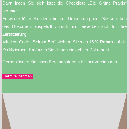
Dann laden Sie sich jetzt die Checkliste „Die Grüne Praxis“
herunter.
Entweder für mehr Ideen bei der Umsetzung oder Sie schicken
das Dokument ausgefüllt zurück und bewerben sich für Ihre
Zertifizierung.
Mit dem Code
„Schlee Bio“
sichern Sie sich
15 % Rabatt
auf die
Zertifizierung. Ergänzen Sie diesen einfach im Dokument.
Gerne können Sie einen Beratungstermin bei mir vereinbaren.
Jetzt teilnehmen