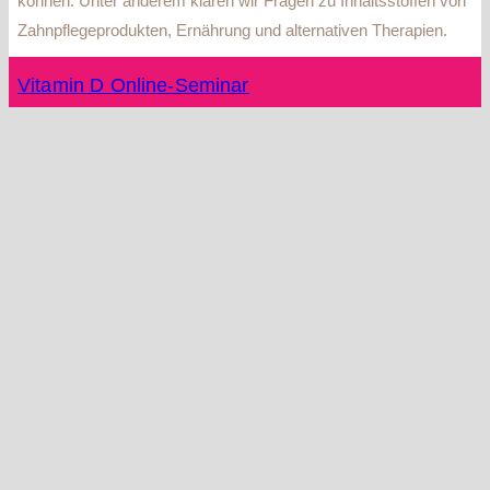
können. Unter anderem klären wir Fragen zu Inhaltsstoffen von
Zahnpflegeprodukten, Ernährung und alternativen Therapien.
Vitamin D Online-Seminar
Mehr erfahren…
Im Bio-Prophylaxe-Workshop erfahren Sie, wie Sie Ihr
Prophylaxekonzept biologisch und umweltfreundlich gestalten
können. Unter anderem klären wir Fragen zu Inhaltsstoffen von
Zahnpflegeprodukten, Ernährung und alternativen Therapien.
Vitamin-D-Schulung für die Zahnarztpraxis
Mehr erfahren…