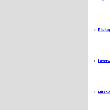
Risiko
Laser
MIH S