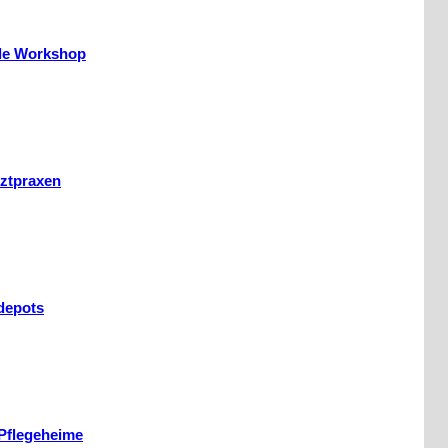
yle Workshop
ztpraxen
depots
/Pflegeheime