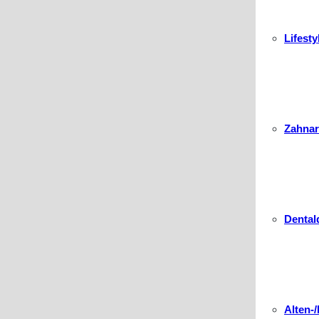
Lifest
Zahnar
Dental
Alten-