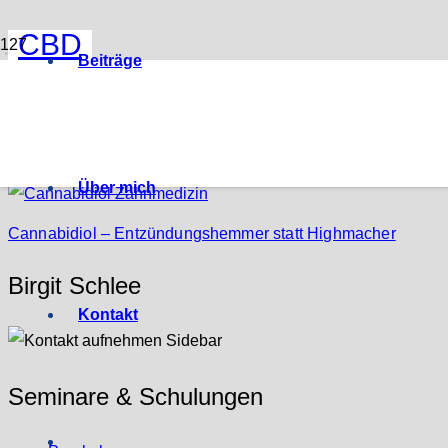
CBD
Beiträge
CBD-Öl – Anwendung bei Zähnen und Zahnfleisch
Über mich
Cannabidiol – Entzündungshemmer statt Highmacher
Birgit Schlee
Kontakt
Seminare & Schulungen