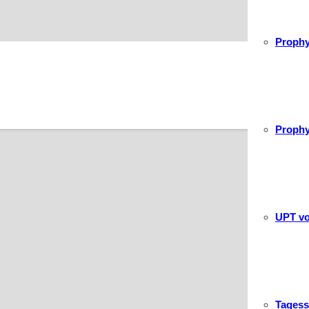
Prophy
Prophy
UPT vo
Tagess